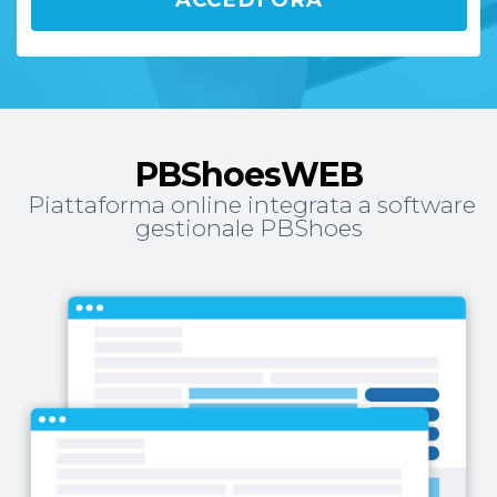
PBShoesWEB
Piattaforma online integrata a software
gestionale PBShoes